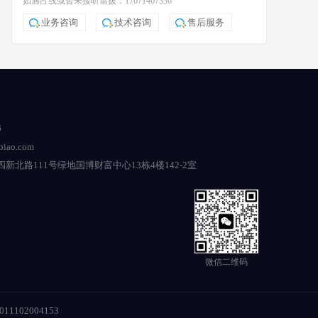
如遇占线或暂未接听请拨：17671467336
业务咨询
技术咨询
售后服务
6
iao.com
新北路111号绿地国博财富中心13栋4楼142-2室
微信二维码
011102004153