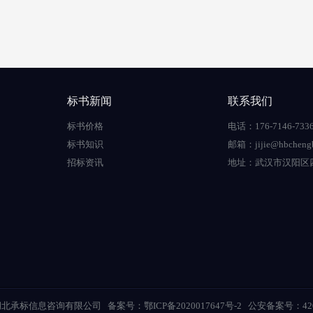
标书新闻
联系我们
标书价格
电话：176-7146-733
标书知识
邮箱：jijie@hbchengb
招标资讯
地址：
武汉市汉阳区四
t © 湖北承标信息咨询有限公司
备案号：
鄂ICP备2020017647号-2
公安备案号：
42