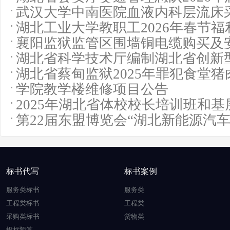
武汉大学中南医院血液内科层流床
公告
湖北工业大学教职工2026年春节
告
襄阳监狱监管区围墙铜电缆购买及
告
湖北省科学技术厅编制湖北省创新
告
湖北省蔡甸监狱2025年罪犯食堂
告
学院教学楼维修项目公告
鸡鸭鱼蛋及豆制品采购公开招标公
2025年湖北省体校校长培训班和
第22届东盟博览会“湖北新能源汽
购公告
竞争性磋商公告
标书代写
标书案例
服务类标书
服务类
工程类标书
工程类
采购类标书
货物类
投标预算