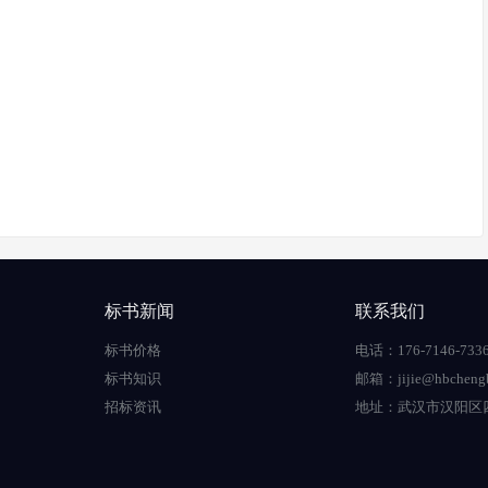
标书新闻
联系我们
标书价格
电话：176-7146-733
标书知识
邮箱：jijie@hbchengb
招标资讯
地址：
武汉市汉阳区四