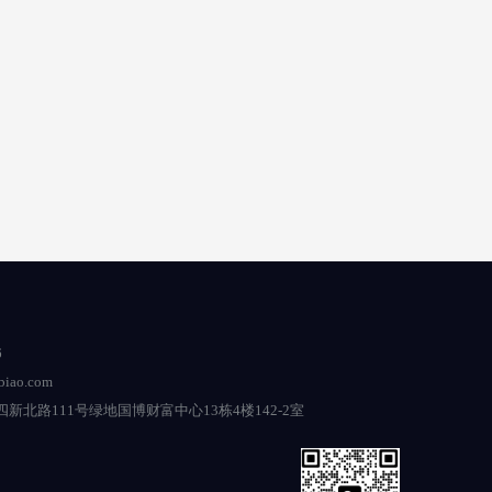
6
iao.com
新北路111号绿地国博财富中心13栋4楼142-2室